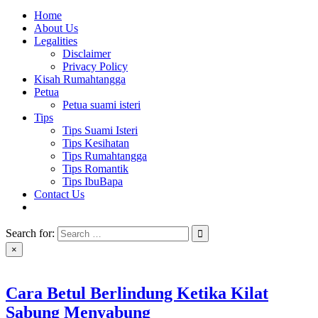
Home
About Us
Legalities
Disclaimer
Privacy Policy
Kisah Rumahtangga
Petua
Petua suami isteri
Tips
Tips Suami Isteri
Tips Kesihatan
Tips Rumahtangga
Tips Romantik
Tips IbuBapa
Contact Us
Search for:
×
Cara Betul Berlindung Ketika Kilat
Sabung Menyabung