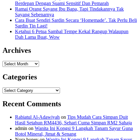
Berdepan Dengan Suami Sensitif Dan Pemarah
Ramai Orang Sayang Ibu Bapa, Tapi Tindakannya Tak
Sayang Sebenarnya
Cara Buat Sendiri Sardin Secara ‘Homemade’. Tak Perlu Beli
Sardin Tin Lagi!
Ketahui 6 Petua Sambal Tempe Kekal Rangup Walaupun
Dah Lama Buat, Wow
Archives
Archives
Categories
Categories
Recent Comments
Rabiatul Al-Adawiyah
on
Tips Mudah Cara Simpan Duit
Hasil Setahun RM4436, Sehari Cuma Simpan RM2 Sahaja
admin
on
Wanita Ini Kongsi 9 Langkah Tanam Sayur Guna
Botol Mineral, Jimat & Senang
Nora honey
on
Wanita Ini Kongsi 9 Langkah Tanam Sayur