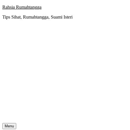
Skip
Rahsia Rumahtangga
to
Tips Sihat, Rumahtangga, Suami Isteri
content
Menu