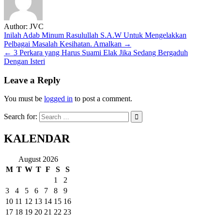
Author:
JVC
Post
Inilah Adab Minum Rasulullah S.A.W Untuk Mengelakkan
Pelbagai Masalah Kesihatan. Amalkan →
navigation
← 3 Perkara yang Harus Suami Elak Jika Sedang Bergaduh
Dengan Isteri
Leave a Reply
You must be
logged in
to post a comment.
Search for:
KALENDAR
August 2026
M
T
W
T
F
S
S
1
2
3
4
5
6
7
8
9
10
11
12
13
14
15
16
17
18
19
20
21
22
23