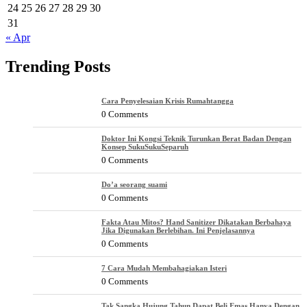
24
25
26
27
28
29
30
31
« Apr
Trending Posts
Cara Penyelesaian Krisis Rumahtangga
0 Comments
Doktor Ini Kongsi Teknik Turunkan Berat Badan Dengan
Konsep SukuSukuSeparuh
0 Comments
Do’a seorang suami
0 Comments
Fakta Atau Mitos? Hand Sanitizer Dikatakan Berbahaya
Jika Digunakan Berlebihan. Ini Penjelasannya
0 Comments
7 Cara Mudah Membahagiakan Isteri
0 Comments
Tak Sangka Hujung Tahun Dapat Beli Emas Hanya Dengan