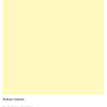
Bahan-bahan: