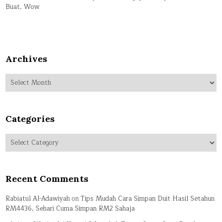
Buat, Wow
Archives
Archives
Categories
Categories
Recent Comments
Rabiatul Al-Adawiyah
on
Tips Mudah Cara Simpan Duit Hasil Setahun
RM4436, Sehari Cuma Simpan RM2 Sahaja