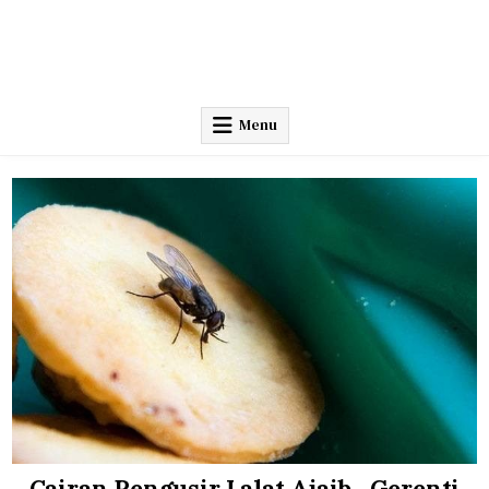
Menu
Cairan Pengusir Lalat Ajaib , Gerenti