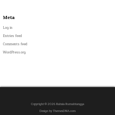
Meta
Log in
Entries feed
Comments feed
WordPress.org
Copyright © 2026 Rahsia Rumahtangga
Design by ThemesDNA.com