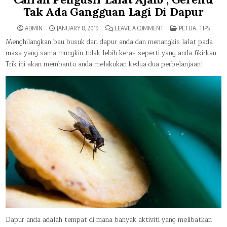
Tak Ada Gangguan Lagi Di Dapur
ON
POSTED
ADMIN
JANUARY 8, 2019
LEAVE A COMMENT
PETUA
,
TIPS
CAIRAN
IN
PENGUSIR
Menghilangkan bau busuk dari dapur anda dan menangkis lalat pada
LALAT
masa yang sama mungkin tidak lebih keras seperti yang anda fikirkan.
AJAIB
,
Trik ini akan membantu anda melakukan kedua-dua perbelanjaan!
GERENTI
TAK
ADA
GANGGUAN
LAGI
DI
DAPUR
Dapur anda adalah tempat di mana banyak aktiviti yang melibatkan