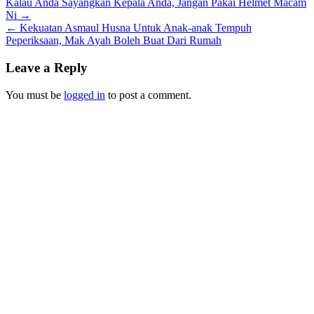
Post
Kalau Anda Sayangkan Kepala Anda, Jangan Pakai Helmet Macam
Ni →
navigation
← Kekuatan Asmaul Husna Untuk Anak-anak Tempuh
Peperiksaan, Mak Ayah Boleh Buat Dari Rumah
Leave a Reply
You must be
logged in
to post a comment.