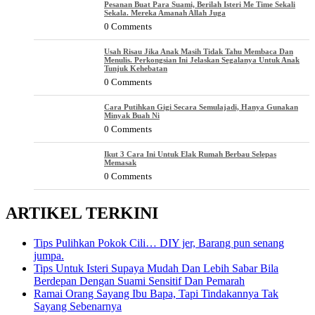
Pesanan Buat Para Suami, Berilah Isteri Me Time Sekali
Sekala. Mereka Amanah Allah Juga
0 Comments
Usah Risau Jika Anak Masih Tidak Tahu Membaca Dan
Menulis. Perkongsian Ini Jelaskan Segalanya Untuk Anak
Tunjuk Kehebatan
0 Comments
Cara Putihkan Gigi Secara Semulajadi, Hanya Gunakan
Minyak Buah Ni
0 Comments
Ikut 3 Cara Ini Untuk Elak Rumah Berbau Selepas
Memasak
0 Comments
ARTIKEL TERKINI
Tips Pulihkan Pokok Cili… DIY jer, Barang pun senang
jumpa.
Tips Untuk Isteri Supaya Mudah Dan Lebih Sabar Bila
Berdepan Dengan Suami Sensitif Dan Pemarah
Ramai Orang Sayang Ibu Bapa, Tapi Tindakannya Tak
Sayang Sebenarnya