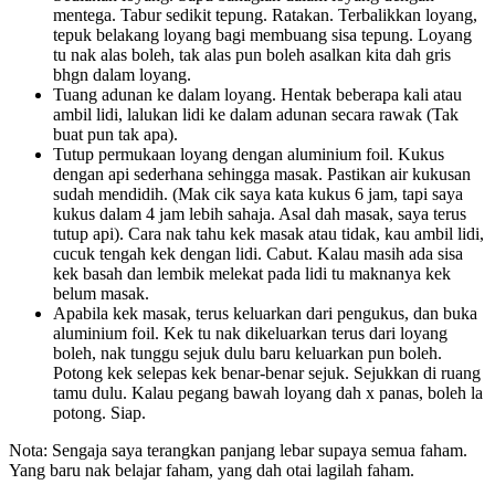
mentega. Tabur sedikit tepung. Ratakan. Terbalikkan loyang,
tepuk belakang loyang bagi membuang sisa tepung. Loyang
tu nak alas boleh, tak alas pun boleh asalkan kita dah gris
bhgn dalam loyang.
Tuang adunan ke dalam loyang. Hentak beberapa kali atau
ambil lidi, lalukan lidi ke dalam adunan secara rawak (Tak
buat pun tak apa).
Tutup permukaan loyang dengan aluminium foil. Kukus
dengan api sederhana sehingga masak. Pastikan air kukusan
sudah mendidih. (Mak cik saya kata kukus 6 jam, tapi saya
kukus dalam 4 jam lebih sahaja. Asal dah masak, saya terus
tutup api). Cara nak tahu kek masak atau tidak, kau ambil lidi,
cucuk tengah kek dengan lidi. Cabut. Kalau masih ada sisa
kek basah dan lembik melekat pada lidi tu maknanya kek
belum masak.
Apabila kek masak, terus keluarkan dari pengukus, dan buka
aluminium foil. Kek tu nak dikeluarkan terus dari loyang
boleh, nak tunggu sejuk dulu baru keluarkan pun boleh.
Potong kek selepas kek benar-benar sejuk. Sejukkan di ruang
tamu dulu. Kalau pegang bawah loyang dah x panas, boleh la
potong. Siap.
Nota: Sengaja saya terangkan panjang lebar supaya semua faham.
Yang baru nak belajar faham, yang dah otai lagilah faham.