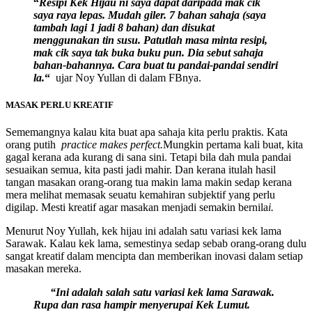
“
Resipi Kek Hijau ni saya dapat daripada mak cik
saya raya lepas. Mudah giler. 7 bahan sahaja (saya
tambah lagi 1 jadi 8 bahan) dan disukat
menggunakan tin susu. Patutlah masa minta resipi,
mak cik saya tak buka buku pun. Dia sebut sahaja
bahan-bahannya. Cara buat tu pandai-pandai sendiri
la.
“
ujar Noy Yullan di dalam FBnya.
MASAK PERLU KREATIF
Sememangnya kalau kita buat apa sahaja kita perlu praktis. Kata
orang putih
practice makes perfect.
Mungkin pertama kali buat, kita
gagal kerana ada kurang di sana sini. Tetapi bila dah mula pandai
sesuaikan semua, kita pasti jadi mahir. Dan kerana itulah hasil
tangan masakan orang-orang tua makin lama makin sedap kerana
mera melihat memasak seuatu kemahiran subjektif yang perlu
digilap. Mesti kreatif agar masakan menjadi semakin bernila
i.
Menurut Noy Yullah, kek hijau ini adalah satu variasi kek lama
Sarawak. Kalau kek lama, semestinya sedap sebab orang-orang dulu
sangat kreatif dalam mencipta dan memberikan inovasi dalam setiap
masakan mereka.
“Ini adalah salah satu variasi kek lama Sarawak.
Rupa dan rasa hampir menyerupai Kek Lumut.