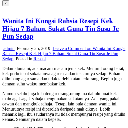
×
Wanita Ini Kongsi Rahsia Resepi Kek
Hijau 7 Bahan. Sukat Guna Tin Susu Je
Pun Sedap
admin
February 25, 2019
Leave a Comment
on Wanita Ini Kongsi
Rahsia Resepi Kek Hijau 7 Bahan. Sukat Guna Tin Susu Je Pun
Sedap
Posted in
Resepi
Dalam dunia ni, ada macam-macam jenis kek. Menurut orang barat,
kek perlu tepat sukatannya agar rasa dan teksturnya sedap. Bahan
ditimbang agar sama dan tidak terlebih atau terkurang. Begitu juga
dengan suhu waktu membakar kek.
Namun selalu juga kita dengar orang-orang tua dahulu buat kek
main agak-agak sahaja mengunakan sukatannya. Ada yang pakai
cawan dan mangkuk sahaja. Tetapi lain pula dengan wanita ini.
Menurutnya resipi ini diperoleh daripada mak ciknya. Lebih
menarik lagi, ibu saudaranya itu tidak mempunyai resipi yang ditulis
kemas. Semuanya dalam kepala.