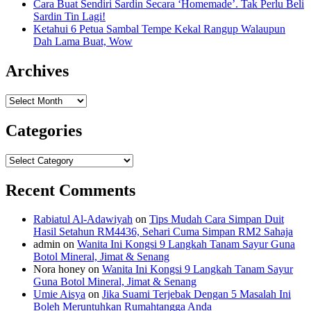
Cara Buat Sendiri Sardin Secara ‘Homemade’. Tak Perlu Beli
Sardin Tin Lagi!
Ketahui 6 Petua Sambal Tempe Kekal Rangup Walaupun
Dah Lama Buat, Wow
Archives
Archives
Categories
Categories
Recent Comments
Rabiatul Al-Adawiyah
on
Tips Mudah Cara Simpan Duit
Hasil Setahun RM4436, Sehari Cuma Simpan RM2 Sahaja
admin
on
Wanita Ini Kongsi 9 Langkah Tanam Sayur Guna
Botol Mineral, Jimat & Senang
Nora honey
on
Wanita Ini Kongsi 9 Langkah Tanam Sayur
Guna Botol Mineral, Jimat & Senang
Umie Aisya
on
Jika Suami Terjebak Dengan 5 Masalah Ini
Boleh Meruntuhkan Rumahtangga Anda