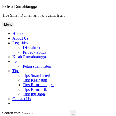
Skip
Rahsia Rumahtangga
to
Tips Sihat, Rumahtangga, Suami Isteri
content
Menu
Home
About Us
Legalities
Disclaimer
Privacy Policy
Kisah Rumahtangga
Petua
Petua suami isteri
Tips
Tips Suami Isteri
Tips Kesihatan
Tips Rumahtangga
Tips Romantik
Tips IbuBapa
Contact Us
Search for: