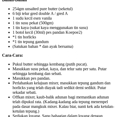
254gm unsalted pure butter (seketul)
6 biji telur gred double A / gred A
1 sudu kecil esen vanila
1 tin susu pekat (500gm)
1 tin kaya (sukat kaya menggunakan tin susu)
1 botol kecil (30ml) pes pandan Koepoe2)
*1 tin horlicks
*1 tin tepung gandum
(Satukan bahan * dan ayak bersama)
Cara-Cara:
Pukul butter sehingga kembang (putih pucat).
Masukkan susu pekat, kaya, dan telur satu per satu. Putar
sehingga kembang dan sebati.
Masukkan pes pandan.
Perlahankan kelajuan mixer, masukkan tepung gandum dan
horlicks yang telah diayak tadi sedikit demi sedikit. Putar
sekadar sebati.
Offkan mixer, kaub-balik adunan bagi memastikan adunan
telah dipukul rata. (Kadang-kadang ada tepung menempel
pada dasar mangkuk mixer. Kalau biar, nanti kek ada ketulan-
ketulan tepung.)
Sediakan loyang. Sapu bahagian dalam loyang dengan