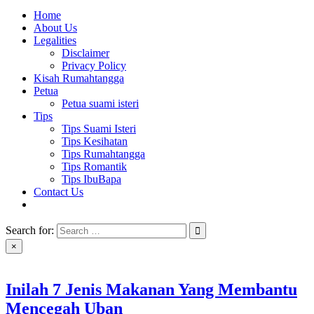
Home
About Us
Legalities
Disclaimer
Privacy Policy
Kisah Rumahtangga
Petua
Petua suami isteri
Tips
Tips Suami Isteri
Tips Kesihatan
Tips Rumahtangga
Tips Romantik
Tips IbuBapa
Contact Us
Search for:
×
Inilah 7 Jenis Makanan Yang Membantu
Mencegah Uban