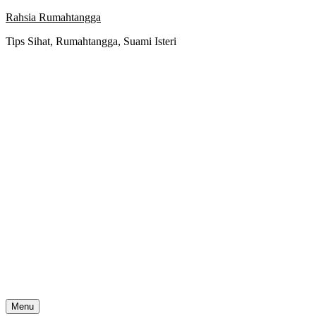
Skip
Rahsia Rumahtangga
to
Tips Sihat, Rumahtangga, Suami Isteri
content
Menu