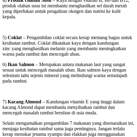
4)
Produk Olahan Susu
– Kaya dengan vitamin B, B6 dan B12,
produk olahan susu ini membantu menghasilkan sel darah merah
yang diperlukan untuk pengaliran oksigen dan nutrisi ke kulit
kepala.
5)
Coklat
– Pengambilan coklat secara kerap memang bagus untuk
kesihatan rambut. Coklat dikatakan kaya dengan kandungan
zinc yang menghasilkan melanin yang membantu meningkatkan
warna pada rambut dan mencegah uban.
6)
Ikan Salmon
– Merupakan antara makanan laut yang sangat
sesuai untuk mencegah masalah uban. Ikan salmon kaya dengan
selenium iaitu sejenis mineral yang melindungi warna semulajadi
pada rambut.
7)
Kacang Almond
– Kandungan vitamin E yang tinggi dalam
kacang Almond dapat membantu menyihatkan rambut dan
mencegah masalah rambut beruban di usia muda.
Selain mengamalkan pengambilan 7 makanan yang disenaraikan ini,
menjaga kesihatan rambut sama juga pentingnya. Jangan terlalu
kerap menukar jenama syampu dan elakkan juga menggunakan