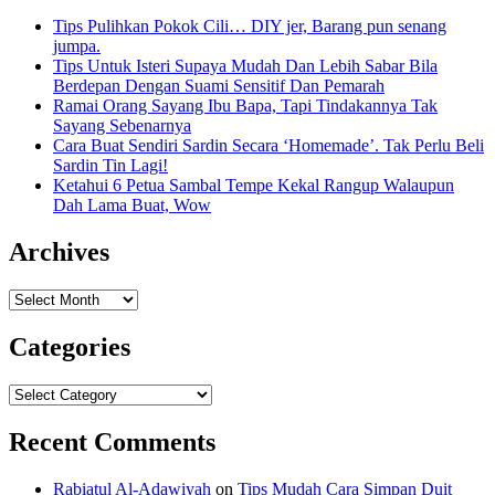
Tips Pulihkan Pokok Cili… DIY jer, Barang pun senang
jumpa.
Tips Untuk Isteri Supaya Mudah Dan Lebih Sabar Bila
Berdepan Dengan Suami Sensitif Dan Pemarah
Ramai Orang Sayang Ibu Bapa, Tapi Tindakannya Tak
Sayang Sebenarnya
Cara Buat Sendiri Sardin Secara ‘Homemade’. Tak Perlu Beli
Sardin Tin Lagi!
Ketahui 6 Petua Sambal Tempe Kekal Rangup Walaupun
Dah Lama Buat, Wow
Archives
Archives
Categories
Categories
Recent Comments
Rabiatul Al-Adawiyah
on
Tips Mudah Cara Simpan Duit