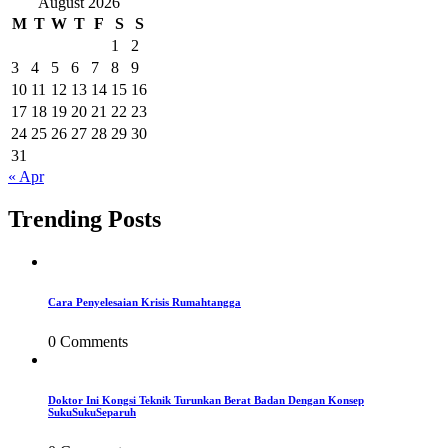
August 2026
M
T
W
T
F
S
S
1
2
3
4
5
6
7
8
9
10
11
12
13
14
15
16
17
18
19
20
21
22
23
24
25
26
27
28
29
30
31
« Apr
Trending Posts
Cara Penyelesaian Krisis Rumahtangga
0 Comments
Doktor Ini Kongsi Teknik Turunkan Berat Badan Dengan Konsep
SukuSukuSeparuh