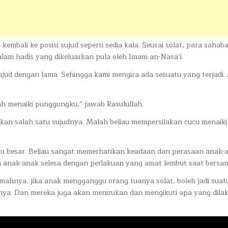
mbali ke posisi sujud seperti sedia kala. Seusai solat, para sahab
lam hadis yang dikeluarkan pula oleh Imam an-Nasa’i.
sujud dengan lama. Sehingga kami mengira ada sesuatu yang terjadi
elah menaiki punggungku,” jawab Rasulullah.
kan salah satu sujudnya. Malah beliau mempersilakan cucu menaiki
u besar. Beliau sangat memerhatikan keadaan dan perasaan anak-
an anak-anak selesa dengan perlakuan yang amat lembut saat bersa
mahnya, jika anak mengganggu orang tuanya solat, boleh jadi suatu
nya. Dan mereka juga akan menirukan dan mengikuti apa yang dila