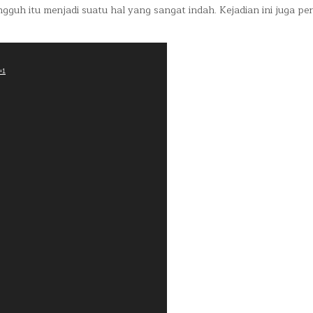
MENAKJUBKAN
ngguh itu menjadi suatu hal yang sangat indah. Kejadian ini juga pe
DI
SEBALIKNYA
=1