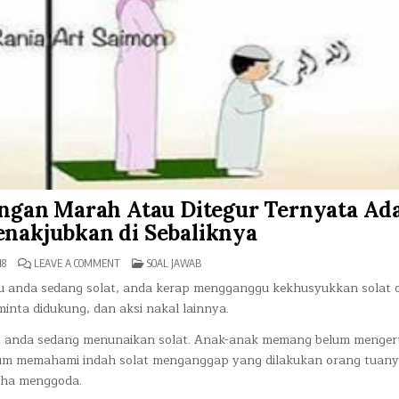
angan Marah Atau Ditegur Ternyata Ad
nakjubkan di Sebaliknya
ON
POSTED
18
LEAVE A COMMENT
SOAL JAWAB
DIGANGGU
IN
ANAK
bu anda sedang solat, anda kerap mengganggu kekhusyukkan solat
KETIKA
inta didukung, dan aksi nakal lainnya.
SOLAT
JANGAN
MARAH
t anda sedang menunaikan solat. Anak-anak memang belum mengert
ATAU
DITEGUR
lum memahami indah solat menganggap yang dilakukan orang tuan
TERNYATA
ADA
aha menggoda.
HIKMAH
YANG