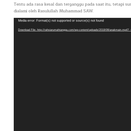
Tentu ada rasa kesal dan terganggu pada saat itu, tetapi su
dialami oleh Rasulullah Muhammad SAW.
Video
Media error: Format(s) not supported or source(s) not found
Player
Download File: http://rahsiarumahtangga.com/wp-content/uploads/2018/08/anakmain.mp4?_