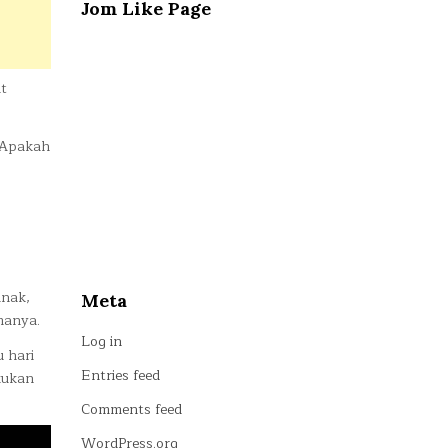
Jom Like Page
at
. Apakah
anak,
Meta
manya.
Log in
 hari
Entries feed
kukan
Comments feed
WordPress.org