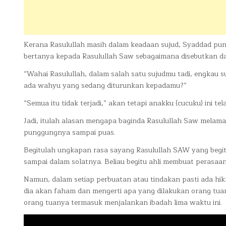
Kerana Rasulullah masih dalam keadaan sujud, Syaddad pun ke
bertanya kepada Rasulullah Saw sebagaimana disebutkan da
“Wahai Rasulullah, dalam salah satu sujudmu tadi, engkau 
ada wahyu yang sedang diturunkan kepadamu?”
“Semua itu tidak terjadi,” akan tetapi anakku (cucuku) ini t
Jadi, itulah alasan mengapa baginda Rasulullah Saw melama
punggungnya sampai puas.
Begitulah ungkapan rasa sayang Rasulullah SAW yang begit
sampai dalam solatnya. Beliau begitu ahli membuat perasa
Namun, dalam setiap perbuatan atau tindakan pasti ada hik
dia akan faham dan mengerti apa yang dilakukan orang tua
orang tuanya termasuk menjalankan ibadah lima waktu ini.