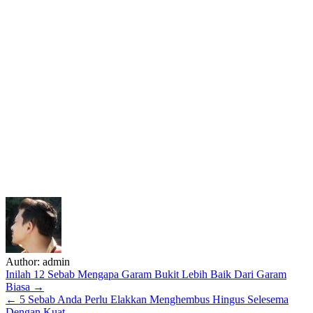
Author:
admin
Post
Inilah 12 Sebab Mengapa Garam Bukit Lebih Baik Dari Garam
Biasa →
navigation
← 5 Sebab Anda Perlu Elakkan Menghembus Hingus Selesema
Dengan Kuat