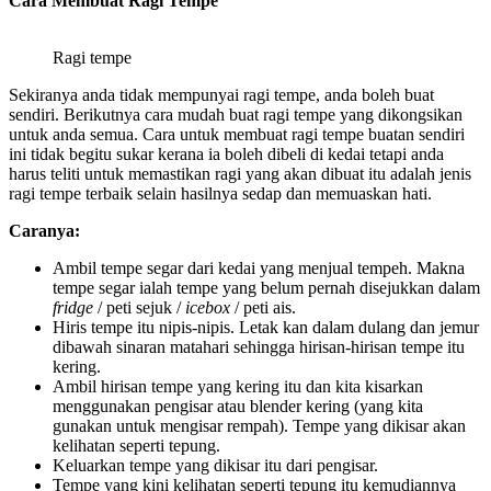
Cara Membuat Ragi Tempe
Ragi tempe
Sekiranya anda tidak mempunyai ragi tempe, anda boleh buat
sendiri. Berikutnya cara mudah buat ragi tempe yang dikongsikan
untuk anda semua. Cara untuk membuat ragi tempe buatan sendiri
ini tidak begitu sukar kerana ia boleh dibeli di kedai tetapi anda
harus teliti untuk memastikan ragi yang akan dibuat itu adalah jenis
ragi tempe terbaik selain hasilnya sedap dan memuaskan hati.
Caranya:
Ambil tempe segar dari kedai yang menjual tempeh. Makna
tempe segar ialah tempe yang belum pernah disejukkan dalam
fridge
/ peti sejuk /
icebox
/ peti ais.
Hiris tempe itu nipis-nipis. Letak kan dalam dulang dan jemur
dibawah sinaran matahari sehingga hirisan-hirisan tempe itu
kering.
Ambil hirisan tempe yang kering itu dan kita kisarkan
menggunakan pengisar atau blender kering (yang kita
gunakan untuk mengisar rempah). Tempe yang dikisar akan
kelihatan seperti tepung.
Keluarkan tempe yang dikisar itu dari pengisar.
Tempe yang kini kelihatan seperti tepung itu kemudiannya