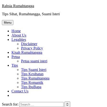
Skip
Rahsia Rumahtangga
to
Tips Sihat, Rumahtangga, Suami Isteri
content
Menu
Home
About Us
Legalities
Disclaimer
Privacy Policy
Kisah Rumahtangga
Petua
Petua suami isteri
Tips
Tips Suami Isteri
Tips Kesihatan
Tips Rumahtangga
Tips Romantik
Tips IbuBapa
Contact Us
Search for: