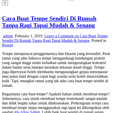
×
Cara Buat Tempe Sendiri Di Rumah
Tanpa Ragi Tapai Mudah & Senang
admin
February 1, 2019
Leave a Comment
on Cara Buat Tempe
Sendiri Di Rumah Tanpa Ragi Tapai Mudah & Senang
Posted in
Resepi
Tempe mempunyai penggemarnya dan khasiat yang tersendiri. Pasti
ramai yang tahu bahawa tempe mengandungi kandungan protein
yang sangat tinggi selain kebaikan untuk mengurangkan kolestrol
dalam badan serta mampu turunkan tekanan darah tinggi. Tempe
juga dipercayai boleh membantu mengurangkan gejala menopause
atau putus haid dengan cepat bagi wanita serta boleh mencerahkan
kulit. Tapi, mungkin ramai yang tak tahu cara buat tempe sendiri di
rumah.
Bagaimana cara buat tempe? Apakah bahan untuk membuat tempe?
Sebenarnya, cara untuk membuat tempe
homemade
sangat mudah
dan tidak begitu sukar untuk dilaksanakan. Perkongsian resepi cara
membuat tempe tanpa menggunakan ragi tapai ini dikongsikan oleh
saudari
Ida Alina Salleh
. Lebih baik buat sendiri di rumah selain