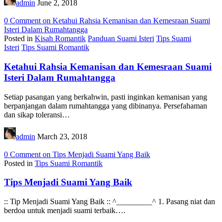
admin
June 2, 2018
0 Comment
on Ketahui Rahsia Kemanisan dan Kemesraan Suami
Isteri Dalam Rumahtangga
Posted in
Kisah Romantik
Panduan Suami Isteri
Tips Suami
Isteri
Tips Suami Romantik
Ketahui Rahsia Kemanisan dan Kemesraan Suami
Isteri Dalam Rumahtangga
Setiap pasangan yang berkahwin, pasti inginkan kemanisan yang
berpanjangan dalam rumahtangga yang dibinanya. Persefahaman
dan sikap toleransi…
admin
March 23, 2018
0 Comment
on Tips Menjadi Suami Yang Baik
Posted in
Tips Suami Romantik
Tips Menjadi Suami Yang Baik
:: Tip Menjadi Suami Yang Baik :: ^_________^ 1. Pasang niat dan
berdoa untuk menjadi suami terbaik….