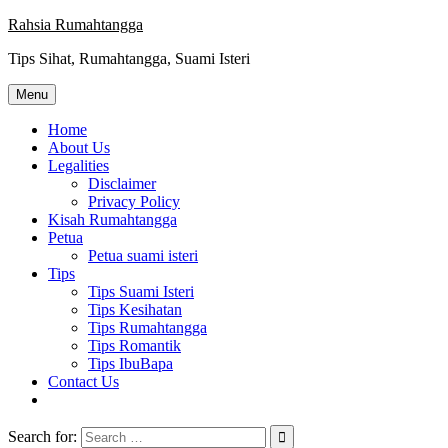
Skip
Rahsia Rumahtangga
to
Tips Sihat, Rumahtangga, Suami Isteri
content
Menu
Home
About Us
Legalities
Disclaimer
Privacy Policy
Kisah Rumahtangga
Petua
Petua suami isteri
Tips
Tips Suami Isteri
Tips Kesihatan
Tips Rumahtangga
Tips Romantik
Tips IbuBapa
Contact Us
Search for: