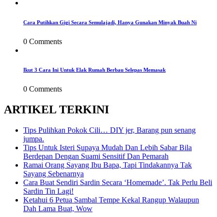
Cara Putihkan Gigi Secara Semulajadi, Hanya Gunakan Minyak Buah Ni
0 Comments
Ikut 3 Cara Ini Untuk Elak Rumah Berbau Selepas Memasak
0 Comments
ARTIKEL TERKINI
Tips Pulihkan Pokok Cili… DIY jer, Barang pun senang
jumpa.
Tips Untuk Isteri Supaya Mudah Dan Lebih Sabar Bila
Berdepan Dengan Suami Sensitif Dan Pemarah
Ramai Orang Sayang Ibu Bapa, Tapi Tindakannya Tak
Sayang Sebenarnya
Cara Buat Sendiri Sardin Secara ‘Homemade’. Tak Perlu Beli
Sardin Tin Lagi!
Ketahui 6 Petua Sambal Tempe Kekal Rangup Walaupun
Dah Lama Buat, Wow