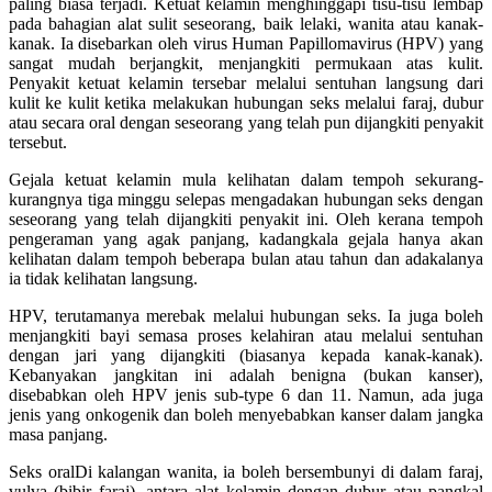
paling biasa terjadi. Ketuat kelamin menghinggapi tisu-tisu lembap
pada bahagian alat sulit seseorang, baik lelaki, wanita atau kanak-
kanak. Ia disebarkan oleh virus Human Papillomavirus (HPV) yang
sangat mudah berjangkit, menjangkiti permukaan atas kulit.
Penyakit ketuat kelamin tersebar melalui sentuhan langsung dari
kulit ke kulit ketika melakukan hubungan seks melalui faraj, dubur
atau secara oral dengan seseorang yang telah pun dijangkiti penyakit
tersebut.
Gejala ketuat kelamin mula kelihatan dalam tempoh sekurang-
kurangnya tiga minggu selepas mengadakan hubungan seks dengan
seseorang yang telah dijangkiti penyakit ini. Oleh kerana tempoh
pengeraman yang agak panjang, kadangkala gejala hanya akan
kelihatan dalam tempoh beberapa bulan atau tahun dan adakalanya
ia tidak kelihatan langsung.
HPV, terutamanya merebak melalui hubungan seks. Ia juga boleh
menjangkiti bayi semasa proses kelahiran atau melalui sentuhan
dengan jari yang dijangkiti (biasanya kepada kanak-kanak).
Kebanyakan jangkitan ini adalah benigna (bukan kanser),
disebabkan oleh HPV jenis sub-type 6 dan 11. Namun, ada juga
jenis yang onkogenik dan boleh menyebabkan kanser dalam jangka
masa panjang.
Seks oralDi kalangan wanita, ia boleh bersembunyi di dalam faraj,
vulva (bibir faraj), antara alat kelamin dengan dubur atau pangkal