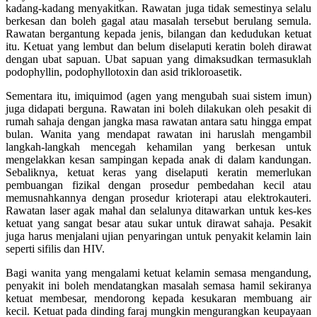
kadang-kadang menyakitkan. Rawatan juga tidak semestinya selalu
berkesan dan boleh gagal atau masalah tersebut berulang semula.
Rawatan bergantung kepada jenis, bilangan dan kedudukan ketuat
itu. Ketuat yang lembut dan belum diselaputi keratin boleh dirawat
dengan ubat sapuan. Ubat sapuan yang dimaksudkan termasuklah
podophyllin, podophyllotoxin dan asid trikloroasetik.
Sementara itu, imiquimod (agen yang mengubah suai sistem imun)
juga didapati berguna. Rawatan ini boleh dilakukan oleh pesakit di
rumah sahaja dengan jangka masa rawatan antara satu hingga empat
bulan. Wanita yang mendapat rawatan ini haruslah mengambil
langkah-langkah mencegah kehamilan yang berkesan untuk
mengelakkan kesan sampingan kepada anak di dalam kandungan.
Sebaliknya, ketuat keras yang diselaputi keratin memerlukan
pembuangan fizikal dengan prosedur pembedahan kecil atau
memusnahkannya dengan prosedur krioterapi atau elektrokauteri.
Rawatan laser agak mahal dan selalunya ditawarkan untuk kes-kes
ketuat yang sangat besar atau sukar untuk dirawat sahaja. Pesakit
juga harus menjalani ujian penyaringan untuk penyakit kelamin lain
seperti sifilis dan HIV.
Bagi wanita yang mengalami ketuat kelamin semasa mengandung,
penyakit ini boleh mendatangkan masalah semasa hamil sekiranya
ketuat membesar, mendorong kepada kesukaran membuang air
kecil. Ketuat pada dinding faraj mungkin mengurangkan keupayaan