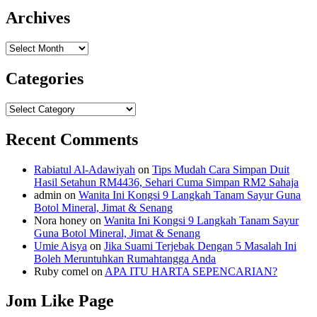
Archives
Archives
Categories
Categories
Recent Comments
Rabiatul Al-Adawiyah
on
Tips Mudah Cara Simpan Duit
Hasil Setahun RM4436, Sehari Cuma Simpan RM2 Sahaja
admin
on
Wanita Ini Kongsi 9 Langkah Tanam Sayur Guna
Botol Mineral, Jimat & Senang
Nora honey
on
Wanita Ini Kongsi 9 Langkah Tanam Sayur
Guna Botol Mineral, Jimat & Senang
Umie Aisya
on
Jika Suami Terjebak Dengan 5 Masalah Ini
Boleh Meruntuhkan Rumahtangga Anda
Ruby comel
on
APA ITU HARTA SEPENCARIAN?
Jom Like Page