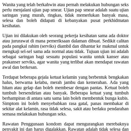
Wanita yang telah berkahwin atau pernah melakukan hubungan seks
perlu menjalani ujian pap smear. Ujian pap smear adalah suatu ujian
saringan yang murah, ringkas, tidak memerlukan banyak masa,
selesa dan boleh didapati di kebanyakan pusat perkhidmatan
kesihatan.
Ujian ini dilakukan oleh seorang pekerja kesihatan sama ada doktor
atau jururawat di mana pemeriksaan dalaman dibuat. Sedikit calitan
pada pangkal rahim (serviks) diambil dan dihantar ke makmal untuk
mengkaji sel-sel sama ada normal atau tidak. Tujuan ujian ini adalah
sebagai saringan bagi sesuatu populasi wanita untuk kanser atau
prakanser serviks, agar wanita yang terlibat akan mendapat rawatan
awal dan berkesan.
Terdapat beberapa gejala ketuat kelamin yang berbentuk bengkakan
halus, berwarna kelabu, merah jambu dan kemerahan. Ada yang
hitam atau gelap dan boleh membesar dengan pantas. Ketuat boleh
tumbuh bersendirian atau banyak. Beberapa ketuat yang tumbuh
berhampiran di antara satu sama lain boleh membentuk bunga kubis.
Simptom ini boleh menyebabkan rasa gatal, panas membakar di
sekitar alat kelamin, rasa tidak selesa, sakit atau berlaku pendarahan
semasa melakukan hubungan seks.
Rawatan Penggunaan kondom dapat mengurangkan merebaknya
penyakit ini dan harus digalakkan. Rawatan adalah tidak selesa dan