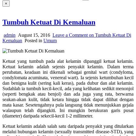
×
Tumbuh Ketuat Di Kemaluan
admin
August 15, 2016
Leave a Comment
on Tumbuh Ketuat Di
Kemaluan
Posted in
Umum
Ketuat yang tumbuh pada alat kelamin dipanggil ketuat kelamin.
Ketuat kelamin adalah sejenis penyakit kelamin. Dalam terma
perubatan, keadaan ini dikenali sebagai genital wart (condyloma,
condylomata acuminata, venereal wart). Ia sejenis ketumbuhan kecil
dan benigna kulit (sering kali keras), pada dubur dan alat kelamin.
Sudahlah ia tumbuh kecil-kecil, ada yang kelihatan sedikit menonjol
(seperti bengkak atau benjol) dan ada juga yang rata, berwarna
seakan-akan kulit, tidak ketara hingga tidak dapat dilihat dengan
mata kasar. Sesetengahnya pula langsung tidak menunjukkan gejala
walaupun telah dijangkiti. Ini mungkin berukuran garis pusat
(diameter) daripada sekecil-kecil 1-2 millimeter.
Ketuat kelamin adalah salah satu daripada penyakit yang ditularkan
melalui hubungan kelamin (sexually transmitted disease-STD), yang